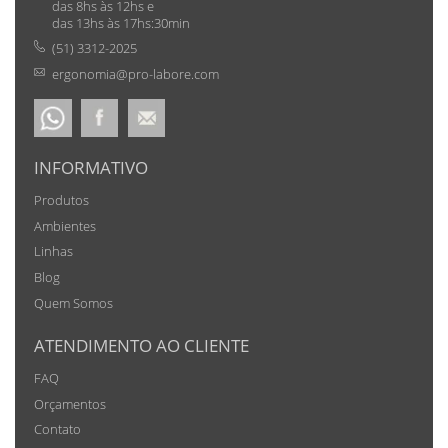
das 8hs às 12hs e
das 13hs às 17hs:30min
(51) 3312-2025
ergonomia@pro-labore.com
INFORMATIVO
Produtos
Ambientes
Linhas
Blog
Quem Somos
ATENDIMENTO AO CLIENTE
FAQ
Orçamentos
Contato