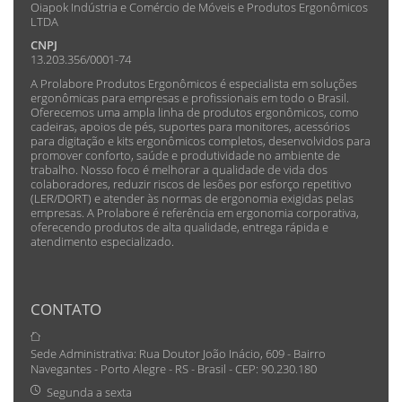
Oiapok Indústria e Comércio de Móveis e Produtos Ergonômicos
LTDA
CNPJ
13.203.356/0001-74
A Prolabore Produtos Ergonômicos é especialista em soluções
ergonômicas para empresas e profissionais em todo o Brasil.
Oferecemos uma ampla linha de produtos ergonômicos, como
cadeiras, apoios de pés, suportes para monitores, acessórios
para digitação e kits ergonômicos completos, desenvolvidos para
promover conforto, saúde e produtividade no ambiente de
trabalho. Nosso foco é melhorar a qualidade de vida dos
colaboradores, reduzir riscos de lesões por esforço repetitivo
(LER/DORT) e atender às normas de ergonomia exigidas pelas
empresas. A Prolabore é referência em ergonomia corporativa,
oferecendo produtos de alta qualidade, entrega rápida e
atendimento especializado.
CONTATO
Sede Administrativa: Rua Doutor João Inácio, 609 - Bairro
Navegantes - Porto Alegre - RS - Brasil - CEP: 90.230.180
Segunda a sexta