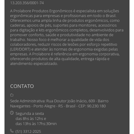
13.203.356/0001-74
A Prolabore Produtos Ergonômicos é especialista em soluções
ergonômicas para empresas e profissionais em todo o Brasil.
Oferecemos uma ampla linha de produtos ergonômicos, como
cadeiras, apoios de pés, suportes para monitores, acessórios
para digitação e kits ergonômicos completos, desenvolvidos para
promover conforto, saúde e produtividade no ambiente de
trabalho. Nosso foco é melhorar a qualidade de vida dos
colaboradores, reduzir riscos de lesões por esforço repetitivo
(LER/DORT) e atender às normas de ergonomia exigidas pelas
empresas. A Prolabore é referência em ergonomia corporativa,
oferecendo produtos de alta qualidade, entrega rápida e
atendimento especializado.
CONTATO
Sede Administrativa: Rua Doutor João Inácio, 609 - Bairro
Navegantes - Porto Alegre - RS - Brasil - CEP: 90.230.180
Segunda a sexta
das 8hs às 12hs e
das 13hs às 17hs:30min
(51) 3312-2025