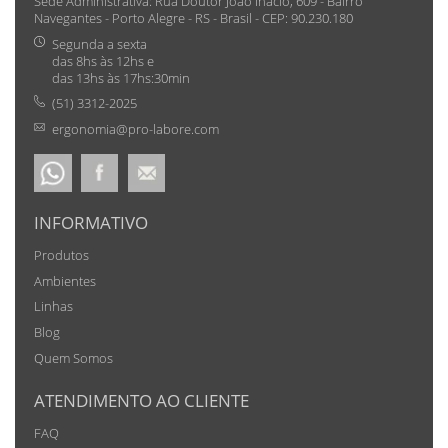
Sede Administrativa: Rua Doutor João Inácio, 609 - Bairro
Navegantes - Porto Alegre - RS - Brasil - CEP: 90.230.180
Segunda a sexta
das 8hs às 12hs e
das 13hs às 17hs:30min
(51) 3312-2025
ergonomia@pro-labore.com
INFORMATIVO
Produtos
Ambientes
Linhas
Blog
Quem Somos
ATENDIMENTO AO CLIENTE
FAQ