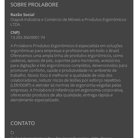
SOBRE PROLABORE
Razão Social
Oiapok Indústria e Comércio de Móveis e Produtos Ergonômicos
LTDA
CNPJ
13.203.356/0001-74
A Prolabore Produtos Ergonômicos é especialista em soluções
ergonômicas para empresas e profissionais em todo o Brasil.
Oferecemos uma ampla linha de produtos ergonômicos, como
cadeiras, apoios de pés, suportes para monitores, acessórios
para digitação e kits ergonômicos completos, desenvolvidos para
promover conforto, saúde e produtividade no ambiente de
trabalho. Nosso foco é melhorar a qualidade de vida dos
colaboradores, reduzir riscos de lesões por esforço repetitivo
(LER/DORT) e atender às normas de ergonomia exigidas pelas
empresas. A Prolabore é referência em ergonomia corporativa,
oferecendo produtos de alta qualidade, entrega rápida e
atendimento especializado.
CONTATO