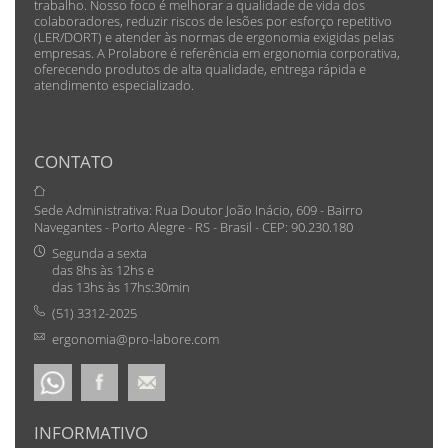
trabalho. Nosso foco é melhorar a qualidade de vida dos
colaboradores, reduzir riscos de lesões por esforço repetitivo
(LER/DORT) e atender às normas de ergonomia exigidas pelas
empresas. A Prolabore é referência em ergonomia corporativa,
oferecendo produtos de alta qualidade, entrega rápida e
atendimento especializado.
CONTATO
Sede Administrativa: Rua Doutor João Inácio, 609 - Bairro
Navegantes - Porto Alegre - RS - Brasil - CEP: 90.230.180
Segunda a sexta
das 8hs às 12hs e
das 13hs às 17hs:30min
(51) 3312-2025
ergonomia@pro-labore.com
INFORMATIVO