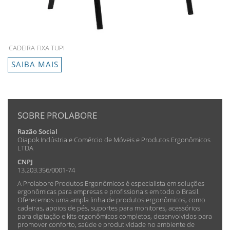
CADEIRA FIXA TUPI
SAIBA MAIS
SOBRE PROLABORE
Razão Social
Oiapok Indústria e Comércio de Móveis e Produtos Ergonômicos
LTDA
CNPJ
13.203.356/0001-74
A Prolabore Produtos Ergonômicos é especialista em soluções
ergonômicas para empresas e profissionais em todo o Brasil.
Oferecemos uma ampla linha de produtos ergonômicos, como
cadeiras, apoios de pés, suportes para monitores, acessórios
para digitação e kits ergonômicos completos, desenvolvidos para
promover conforto, saúde e produtividade no ambiente de