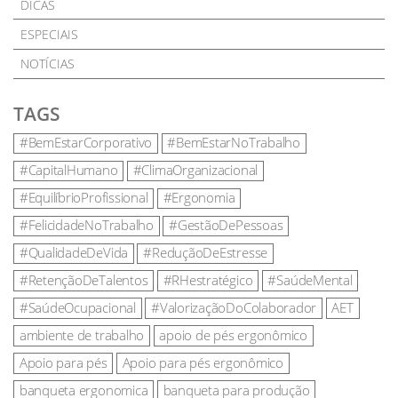
DICAS
ESPECIAIS
NOTÍCIAS
TAGS
#BemEstarCorporativo
#BemEstarNoTrabalho
#CapitalHumano
#ClimaOrganizacional
#EquilíbrioProfissional
#Ergonomia
#FelicidadeNoTrabalho
#GestãoDePessoas
#QualidadeDeVida
#ReduçãoDeEstresse
#RetençãoDeTalentos
#RHestratégico
#SaúdeMental
#SaúdeOcupacional
#ValorizaçãoDoColaborador
AET
ambiente de trabalho
apoio de pés ergonômico
Apoio para pés
Apoio para pés ergonômico
banqueta ergonomica
banqueta para produção