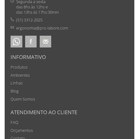
Segunda a sexta
das 8hs às 12hs e
das 13hs às 17hs:30min
(51) 3312-2025
ergonomia@pro-labore.com
INFORMATIVO
Produtos
Ambientes
Linhas
Blog
Quem Somos
ATENDIMENTO AO CLIENTE
FAQ
Orçamentos
Contato