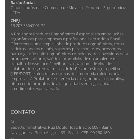
Razão Social
Oiapok Indústria e Comércio de Móveis e Produtos Ergonômicos
LTDA
CNPJ
13.203.356/0001-74
A Prolabore Produtos Ergonômicos é especialista em soluções
ergonômicas para empresas e profissionais em todo o Brasil.
Oferecemos uma ampla linha de produtos ergonômicos, como
cadeiras, apoios de pés, suportes para monitores, acessórios
para digitação e kits ergonômicos completos, desenvolvidos para
promover conforto, saúde e produtividade no ambiente de
trabalho. Nosso foco é melhorar a qualidade de vida dos
colaboradores, reduzir riscos de lesões por esforço repetitivo
(LER/DORT) e atender às normas de ergonomia exigidas pelas
empresas. A Prolabore é referência em ergonomia corporativa,
oferecendo produtos de alta qualidade, entrega rápida e
atendimento especializado.
CONTATO
Sede Administrativa: Rua Doutor João Inácio, 609 - Bairro
Navegantes - Porto Alegre - RS - Brasil - CEP: 90.230.180