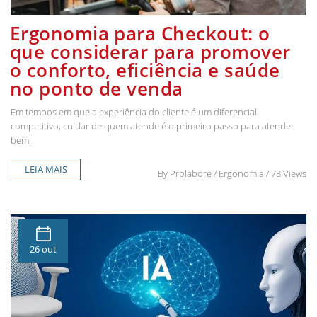
Ergonomia para Checkout: o
que considerar para promover
o conforto, eficiência e saúde
no ponto de venda
Em tempos em que a experiência do cliente é um diferencial
competitivo, cuidar de quem atende é o primeiro passo para atender
bem.
LEIA MAIS
By
Prolabore
/ Ergonomia / 78 Views
26 out