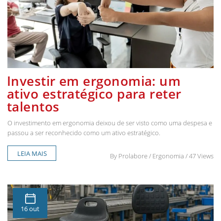
Investir em ergonomia: um
ativo estratégico para reter
talentos
O investimento em ergonomia deixou de ser visto como uma despesa e
passou a ser reconhecido como um ativo estratégico.
LEIA MAIS
By
Prolabore
/ Ergonomia / 47 Views
16 out