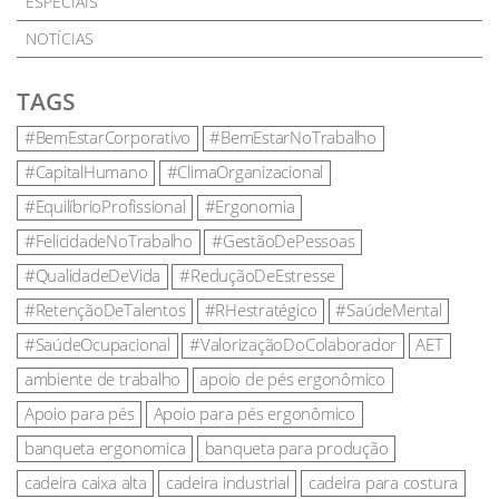
ESPECIAIS
NOTÍCIAS
TAGS
#BemEstarCorporativo
#BemEstarNoTrabalho
#CapitalHumano
#ClimaOrganizacional
#EquilíbrioProfissional
#Ergonomia
#FelicidadeNoTrabalho
#GestãoDePessoas
#QualidadeDeVida
#ReduçãoDeEstresse
#RetençãoDeTalentos
#RHestratégico
#SaúdeMental
#SaúdeOcupacional
#ValorizaçãoDoColaborador
AET
ambiente de trabalho
apoio de pés ergonômico
Apoio para pés
Apoio para pés ergonômico
banqueta ergonomica
banqueta para produção
cadeira caixa alta
cadeira industrial
cadeira para costura