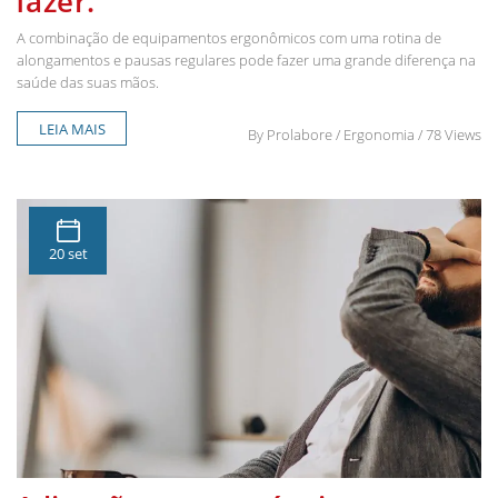
fazer.
A combinação de equipamentos ergonômicos com uma rotina de
alongamentos e pausas regulares pode fazer uma grande diferença na
saúde das suas mãos.
LEIA MAIS
By
Prolabore
/ Ergonomia / 78 Views
20 set