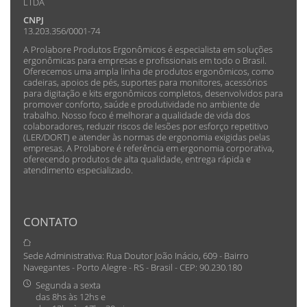
LTDA
CNPJ
13.203.356/0001-74
A Prolabore Produtos Ergonômicos é especialista em soluções
ergonômicas para empresas e profissionais em todo o Brasil.
Oferecemos uma ampla linha de produtos ergonômicos, como
cadeiras, apoios de pés, suportes para monitores, acessórios
para digitação e kits ergonômicos completos, desenvolvidos para
promover conforto, saúde e produtividade no ambiente de
trabalho. Nosso foco é melhorar a qualidade de vida dos
colaboradores, reduzir riscos de lesões por esforço repetitivo
(LER/DORT) e atender às normas de ergonomia exigidas pelas
empresas. A Prolabore é referência em ergonomia corporativa,
oferecendo produtos de alta qualidade, entrega rápida e
atendimento especializado.
CONTATO
Sede Administrativa: Rua Doutor João Inácio, 609 - Bairro
Navegantes - Porto Alegre - RS - Brasil - CEP: 90.230.180
Segunda a sexta
das 8hs às 12hs e