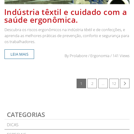
Indústria têxtil e cuidado com a
saúde ergonômica.
Descubra os riscos ergonômicos na indústria têxtil e de confecções, e
aprenda as melhores práticas de prevenção, conforto e segurança para
os trabalhadores.
LEIA MAIS
By
Prolabore
/ Ergonomia / 141 Views
1
2
…
12
CATEGORIAS
DICAS