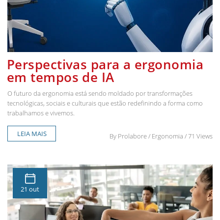
Perspectivas para a ergonomia
em tempos de IA
O futuro da ergonomia está sendo moldado por transformações
tecnológicas, sociais e culturais que estão redefinindo a forma como
trabalhamos e vivemos.
LEIA MAIS
By
Prolabore
/ Ergonomia / 71 Views
21 out