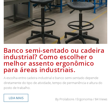
Banco semi-sentado ou cadeira
industrial? Como escolher o
melhor assento ergonômico
para áreas industriais.
A escolha entre cadeira industrial e banco semi-sentado depende
diretamente do tipo de atividade, tempo de permanência e altura do
posto de trabalho.
LEIA MAIS
By
Prolabore
/ Ergonomia / 84 Views