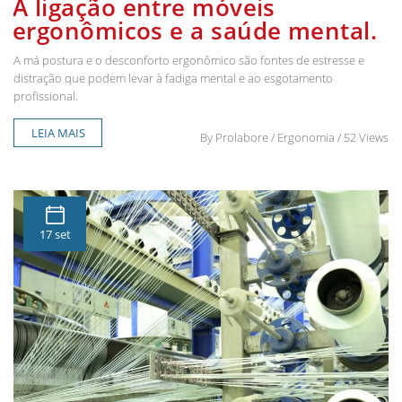
A ligação entre móveis
ergonômicos e a saúde mental.
A má postura e o desconforto ergonômico são fontes de estresse e
distração que podem levar à fadiga mental e ao esgotamento
profissional.
LEIA MAIS
By
Prolabore
/ Ergonomia / 52 Views
17 set