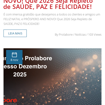
NOVO! Que 2026 Seja Repleto
de SAÚDE, PAZ E FELICIDADE!
É com imensa gratidão que desejamos a todos os clientes e amigos um
FELIZ NATAL e PRÓSPERO ANO NOVO! Que 2026 Seja Repleto de
SAÚDE, PAZ E FELICIDADE!
LEIA MAIS
By
Prolabore
/ Notícias / 103 Views
8 nov