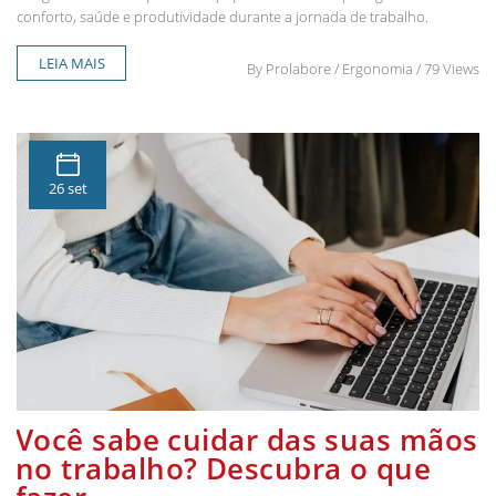
conforto, saúde e produtividade durante a jornada de trabalho.
LEIA MAIS
By
Prolabore
/ Ergonomia / 79 Views
26 set
Você sabe cuidar das suas mãos
no trabalho? Descubra o que