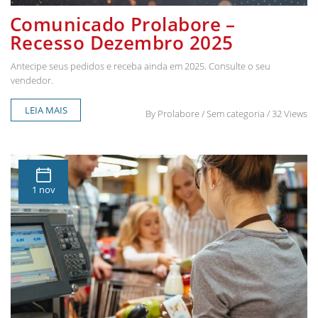
Comunicado Prolabore –
Recesso Dezembro 2025
Antecipe seus pedidos e receba ainda em 2025. Consulte o seu
vendedor.
LEIA MAIS
By
Prolabore
/ Sem categoria / 32 Views
1 nov