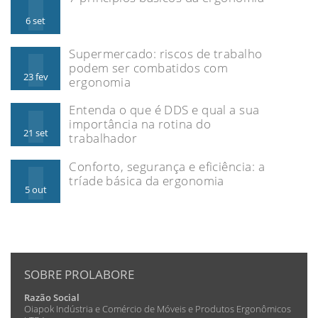
6 set
Supermercado: riscos de trabalho
podem ser combatidos com
23 fev
ergonomia
Entenda o que é DDS e qual a sua
importância na rotina do
21 set
trabalhador
Conforto, segurança e eficiência: a
tríade básica da ergonomia
5 out
SOBRE PROLABORE
Razão Social
Oiapok Indústria e Comércio de Móveis e Produtos Ergonômicos