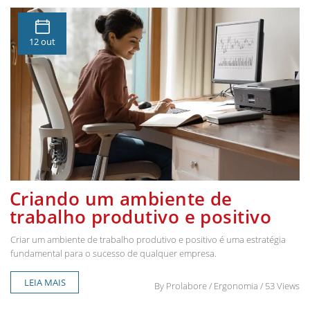
12 out
Criando um ambiente de
trabalho produtivo e positivo
Criar um ambiente de trabalho produtivo e positivo é uma estratégia
fundamental para o sucesso de qualquer empresa.
LEIA MAIS
By
Prolabore
/ Ergonomia / 53 Views