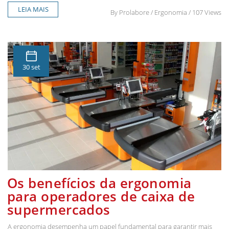
LEIA MAIS
By
Prolabore
/ Ergonomia / 107 Views
30 set
Os benefícios da ergonomia
para operadores de caixa de
supermercados
A ergonomia desempenha um papel fundamental para garantir mais