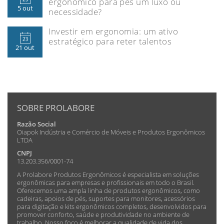
ergonômico para pés um luxo ou
5 out
necessidade?
Investir em ergonomia: um ativo
estratégico para reter talentos
21 out
SOBRE PROLABORE
Razão Social
Oiapok Indústria e Comércio de Móveis e Produtos Ergonômicos
LTDA
CNPJ
13.203.356/0001-74
A Prolabore Produtos Ergonômicos é especialista em soluções
ergonômicas para empresas e profissionais em todo o Brasil.
Oferecemos uma ampla linha de produtos ergonômicos, como
cadeiras, apoios de pés, suportes para monitores, acessórios
para digitação e kits ergonômicos completos, desenvolvidos para
promover conforto, saúde e produtividade no ambiente de
trabalho. Nosso foco é melhorar a qualidade de vida dos