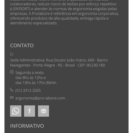
colaboradores, reduzir riscos de lesões por esforço repetitivo
(LER/DORT) e atender às normas de ergonomia exigidas pelas
empresas. A Prolabore é referência em ergonomia corporativa,
oferecendo produtos de alta qualidade, entrega rápida e
atendimento especializado.
CONTATO
Sede Administrativa: Rua Doutor João Inácio, 609 - Bairro
Navegantes - Porto Alegre - RS - Brasil - CEP: 90.230.180
Segunda a sexta
das 8hs às 12hs e
das 13hs às 17hs:30min
(51) 3312-2025
ergonomia@pro-labore.com
INFORMATIVO