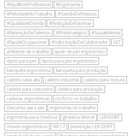
#EquilíbrioProfissional
#Ergonomia
#FelicidadeNoTrabalho
#GestãoDePessoas
#QualidadeDeVida
#ReduçãoDeEstresse
#RetençãoDeTalentos
#RHestratégico
#SaúdeMental
#SaúdeOcupacional
#ValorizaçãoDoColaborador
AET
ambiente de trabalho
apoio de pés ergonômico
Apoio para pés
Apoio para pés ergonômico
banqueta ergonomica
banqueta para produção
cadeira caixa alta
cadeira industrial
cadeira para costura
cadeira para costureira
cadeira para produção
cadeiras ergonômicas
conforto no trabalho
Descanso para pés
ergonomia no trabalho
ergonomia para checkout
ginástica laboral
LER/DORT
móveis ergonômicos
NR 17
prevenção LER DORT
produtividade no varejo
Prolabore produtos ergonômicos