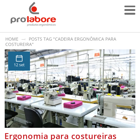
HOME
POSTS TAG "CADEIRA ERGONÔMICA PARA
COSTUREIRA"
12 set
Ergonomia para costureiras