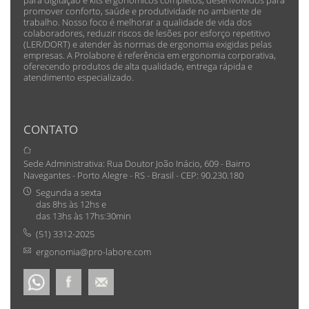
promover conforto, saúde e produtividade no ambiente de
trabalho. Nosso foco é melhorar a qualidade de vida dos
colaboradores, reduzir riscos de lesões por esforço repetitivo
(LER/DORT) e atender às normas de ergonomia exigidas pelas
empresas. A Prolabore é referência em ergonomia corporativa,
oferecendo produtos de alta qualidade, entrega rápida e
atendimento especializado.
CONTATO
Sede Administrativa: Rua Doutor João Inácio, 609 - Bairro
Navegantes - Porto Alegre - RS - Brasil - CEP: 90.230.180
Segunda a sexta
das 8hs às 12hs e
das 13hs às 17hs:30min
(51) 3312-2025
ergonomia@pro-labore.com