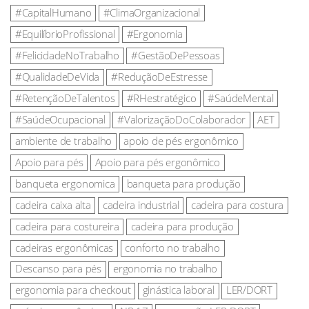
#CapitalHumano
#ClimaOrganizacional
#EquilíbrioProfissional
#Ergonomia
#FelicidadeNoTrabalho
#GestãoDePessoas
#QualidadeDeVida
#ReduçãoDeEstresse
#RetençãoDeTalentos
#RHestratégico
#SaúdeMental
#SaúdeOcupacional
#ValorizaçãoDoColaborador
AET
ambiente de trabalho
apoio de pés ergonômico
Apoio para pés
Apoio para pés ergonômico
banqueta ergonomica
banqueta para produção
cadeira caixa alta
cadeira industrial
cadeira para costura
cadeira para costureira
cadeira para produção
cadeiras ergonômicas
conforto no trabalho
Descanso para pés
ergonomia no trabalho
ergonomia para checkout
ginástica laboral
LER/DORT