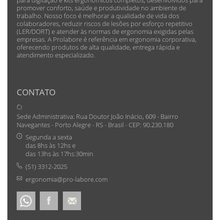
promover conforto, saúde e produtividade no ambiente de
trabalho. Nosso foco é melhorar a qualidade de vida dos
colaboradores, reduzir riscos de lesões por esforço repetitivo
(LER/DORT) e atender às normas de ergonomia exigidas pelas
empresas. A Prolabore é referência em ergonomia corporativa,
oferecendo produtos de alta qualidade, entrega rápida e
atendimento especializado.
CONTATO
Sede Administrativa: Rua Doutor João Inácio, 609 - Bairro
Navegantes - Porto Alegre - RS - Brasil - CEP: 90.230.180
Segunda a sexta
das 8hs às 12hs e
das 13hs às 17hs:30min
(51) 3312-2025
ergonomia@pro-labore.com