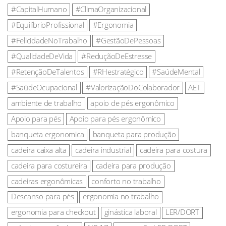
#CapitalHumano
#ClimaOrganizacional
#EquilíbrioProfissional
#Ergonomia
#FelicidadeNoTrabalho
#GestãoDePessoas
#QualidadeDeVida
#ReduçãoDeEstresse
#RetençãoDeTalentos
#RHestratégico
#SaúdeMental
#SaúdeOcupacional
#ValorizaçãoDoColaborador
AET
ambiente de trabalho
apoio de pés ergonômico
Apoio para pés
Apoio para pés ergonômico
banqueta ergonomica
banqueta para produção
cadeira caixa alta
cadeira industrial
cadeira para costura
cadeira para costureira
cadeira para produção
cadeiras ergonômicas
conforto no trabalho
Descanso para pés
ergonomia no trabalho
ergonomia para checkout
ginástica laboral
LER/DORT