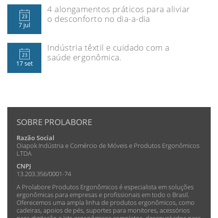
4 alongamentos práticos para aliviar
o desconforto no dia-a-dia
7 jul
Indústria têxtil e cuidado com a
saúde ergonômica.
17 set
SOBRE PROLABORE
Razão Social
Oiapok Indústria e Comércio de Móveis e Produtos Ergonômicos
LTDA
CNPJ
13.203.356/0001-74
A Prolabore Produtos Ergonômicos é especialista em soluções
ergonômicas para empresas e profissionais em todo o Brasil.
Oferecemos uma ampla linha de produtos ergonômicos, como
cadeiras, apoios de pés, suportes para monitores, acessórios
para digitação e kits ergonômicos completos, desenvolvidos para