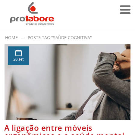
HOME
POSTS TAG "SAÚDE COGNITIVA"
20 set
A ligação entre móveis