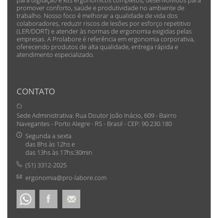
promover conforto, saúde e produtividade no ambiente de
trabalho. Nosso foco é melhorar a qualidade de vida dos
colaboradores, reduzir riscos de lesões por esforço repetitivo
(LER/DORT) e atender às normas de ergonomia exigidas pelas
empresas. A Prolabore é referência em ergonomia corporativa,
oferecendo produtos de alta qualidade, entrega rápida e
atendimento especializado.
CONTATO
Sede Administrativa: Rua Doutor João Inácio, 609 - Bairro
Navegantes - Porto Alegre - RS - Brasil - CEP: 90.230.180
Segunda a sexta
das 8hs às 12hs e
das 13hs às 17hs:30min
(51) 3312-2025
ergonomia@pro-labore.com