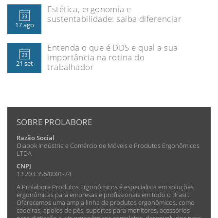
Estética, ergonomia e
sustentabilidade: saiba diferenciar
17 ago
Entenda o que é DDS e qual a sua
importância na rotina do
21 set
trabalhador
SOBRE PROLABORE
Razão Social
Oiapok Indústria e Comércio de Móveis e Produtos Ergonômicos
LTDA
CNPJ
13.203.356/0001-74
A Prolabore Produtos Ergonômicos é especialista em soluções
ergonômicas para empresas e profissionais em todo o Brasil.
Oferecemos uma ampla linha de produtos ergonômicos, como
cadeiras, apoios de pés, suportes para monitores, acessórios
para digitação e kits ergonômicos completos, desenvolvidos para