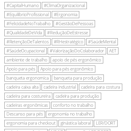
#CapitalHumano
#ClimaOrganizacional
#EquilíbrioProfissional
#Ergonomia
#FelicidadeNoTrabalho
#GestãoDePessoas
#QualidadeDeVida
#ReduçãoDeEstresse
#RetençãoDeTalentos
#RHestratégico
#SaúdeMental
#SaúdeOcupacional
#ValorizaçãoDoColaborador
AET
ambiente de trabalho
apoio de pés ergonômico
Apoio para pés
Apoio para pés ergonômico
banqueta ergonomica
banqueta para produção
cadeira caixa alta
cadeira industrial
cadeira para costura
cadeira para costureira
cadeira para produção
cadeiras ergonômicas
conforto no trabalho
Descanso para pés
ergonomia no trabalho
ergonomia para checkout
ginástica laboral
LER/DORT