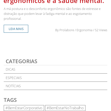
ergonômicos e a saúde mental.
A má postura e o desconforto ergonômico são fontes de estresse e
distração que podem levar à fadiga mental e ao esgotamento
profissional.
LEIA MAIS
By
Prolabore
/ Ergonomia / 52 Views
CATEGORIAS
DICAS
ESPECIAIS
NOTÍCIAS
TAGS
#BemEstarCorporativo
#BemEstarNoTrabalho