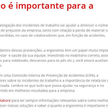
to é importante para a
stigação dos incidentes de trabalho vai ajudar a diminuir o núme
le de prejuízos da empresa, tanto com relação à perda de material 
 perdidas, no caso de colaboradores que, em função de acidentes,
 dentro dessas prevenções, a ergonomia tem um papel muito impo
estar e saúde da sua equipe. Investindo no mobiliário correto, ass
 para notebooks, descansos para os pés etc.), você estará auxilia
m.
 uma Comissão Interna de Prevenção de Acidentes (CIPA), a
res sobre os incidentes de trabalho e a importância de relatá-los
ntivada. Lembre-se que tudo que possa ajudar na segurança e no
ertido em melhores resultados para a empresa.
olabore
para ter sempre informações relevantes sobre como melho
ecer nossas soluções e saber o quanto a ergonomia é importante n