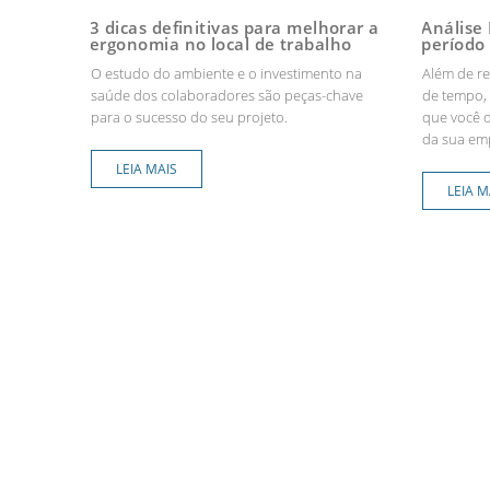
3 dicas definitivas para melhorar a
Análise
ergonomia no local de trabalho
período 
O estudo do ambiente e o investimento na
Além de re
saúde dos colaboradores são peças-chave
de tempo, 
para o sucesso do seu projeto.
que você 
da sua em
LEIA MAIS
LEIA M