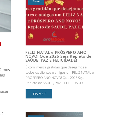
18 nov
a
FELIZ NATAL e PRÓSPERO ANO
NOVO! Que 2026 Seja Repleto de
SAÚDE, PAZ E FELICIDADE!
É com imensa gratidão que desejamos a
 Vamos
todos os clientes e amigos um FELIZ NATAL e
das
PRÓSPERO ANO NOVO! Que 2026 Seja
Repleto de SAÚDE, PAZ E FELICIDADE!
ausar
LEIA MAIS
ue