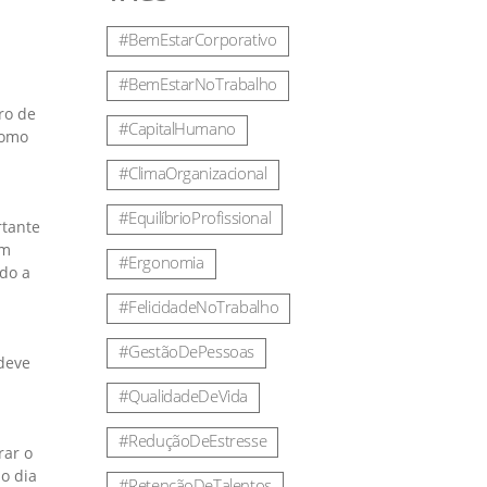
#BemEstarCorporativo
#BemEstarNoTrabalho
ro de
#CapitalHumano
como
#ClimaOrganizacional
#EquilíbrioProfissional
rtante
im
#Ergonomia
ndo a
#FelicidadeNoTrabalho
#GestãoDePessoas
 deve
#QualidadeDeVida
#ReduçãoDeEstresse
rar o
o dia
#RetençãoDeTalentos