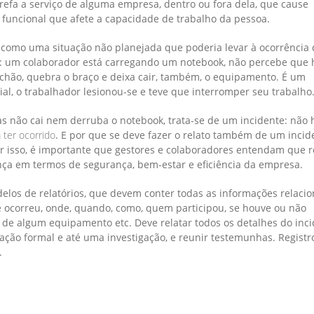
efa a serviço de alguma empresa, dentro ou fora dela, que cause
 funcional que afete a capacidade de trabalho da pessoa.
 como uma situação não planejada que poderia levar à ocorrência
: um colaborador está carregando um notebook, não percebe que 
 chão, quebra o braço e deixa cair, também, o equipamento. É um
ial, o trabalhador lesionou-se e teve que interromper seu trabalho
as não cai nem derruba o notebook, trata-se de um incidente: não
ter ocorrido
. E por que se deve fazer o relato também de um incid
r isso, é importante que gestores e colaboradores entendam que r
nça em termos de segurança, bem-estar e eficiência da empresa.
delos de relatórios, que devem conter todas as informações relaci
ue ocorreu, onde, quando, como, quem participou, se houve ou não
de algum equipamento etc. Deve relatar todos os detalhes do inc
ação formal e até uma investigação, e reunir testemunhas. Registr
.