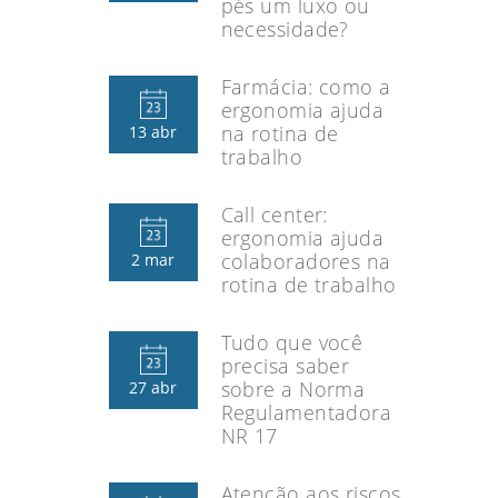
pés um luxo ou
necessidade?
Farmácia: como a
ergonomia ajuda
na rotina de
13 abr
trabalho
Call center:
ergonomia ajuda
colaboradores na
2 mar
rotina de trabalho
Tudo que você
precisa saber
sobre a Norma
27 abr
Regulamentadora
NR 17
Atenção aos riscos