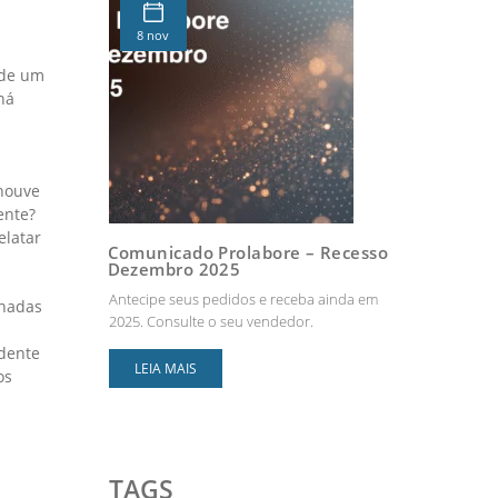
8 nov
 de um
há
.
 houve
ente?
elatar
Comunicado Prolabore – Recesso
Dezembro 2025
Antecipe seus pedidos e receba ainda em
onadas
2025. Consulte o seu vendedor.
idente
LEIA MAIS
os
TAGS