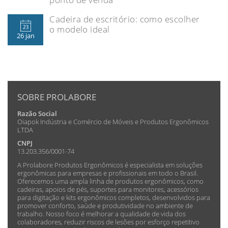
Cadeira de escritório: como escolher
o modelo ideal
26 jan
SOBRE PROLABORE
Razão Social
Oiapok Indústria e Comércio de Móveis e Produtos Ergonômicos
LTDA
CNPJ
13.203.356/0001-74
A Prolabore Produtos Ergonômicos é especialista em soluções
ergonômicas para empresas e profissionais em todo o Brasil.
Oferecemos uma ampla linha de produtos ergonômicos, como
cadeiras, apoios de pés, suportes para monitores, acessórios
para digitação e kits ergonômicos completos, desenvolvidos para
promover conforto, saúde e produtividade no ambiente de
trabalho. Nosso foco é melhorar a qualidade de vida dos
colaboradores, reduzir riscos de lesões por esforço repetitivo