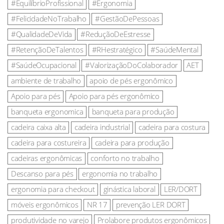
#EquilíbrioProfissional
#Ergonomia
#FelicidadeNoTrabalho
#GestãoDePessoas
#QualidadeDeVida
#ReduçãoDeEstresse
#RetençãoDeTalentos
#RHestratégico
#SaúdeMental
#SaúdeOcupacional
#ValorizaçãoDoColaborador
AET
ambiente de trabalho
apoio de pés ergonômico
Apoio para pés
Apoio para pés ergonômico
banqueta ergonomica
banqueta para produção
cadeira caixa alta
cadeira industrial
cadeira para costura
cadeira para costureira
cadeira para produção
cadeiras ergonômicas
conforto no trabalho
Descanso para pés
ergonomia no trabalho
ergonomia para checkout
ginástica laboral
LER/DORT
móveis ergonômicos
NR 17
prevenção LER DORT
produtividade no varejo
Prolabore produtos ergonômicos