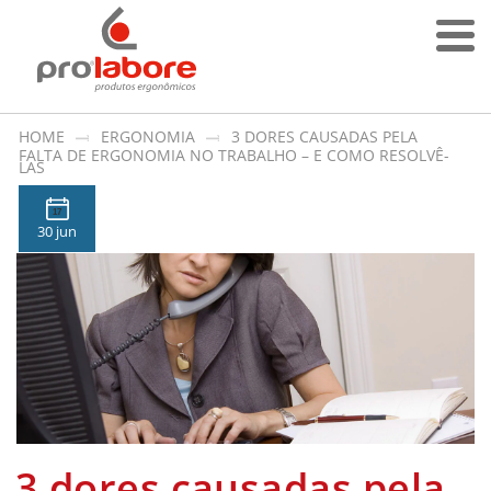
HOME
ERGONOMIA
3 DORES CAUSADAS PELA
FALTA DE ERGONOMIA NO TRABALHO – E COMO RESOLVÊ-
LAS
17
30 jun
3 dores causadas pela