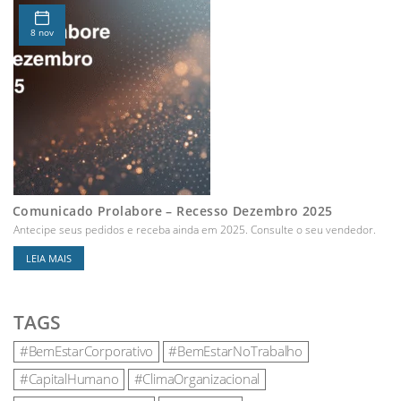
8 nov
Comunicado Prolabore – Recesso Dezembro 2025
Antecipe seus pedidos e receba ainda em 2025. Consulte o seu vendedor.
LEIA MAIS
TAGS
#BemEstarCorporativo
#BemEstarNoTrabalho
#CapitalHumano
#ClimaOrganizacional