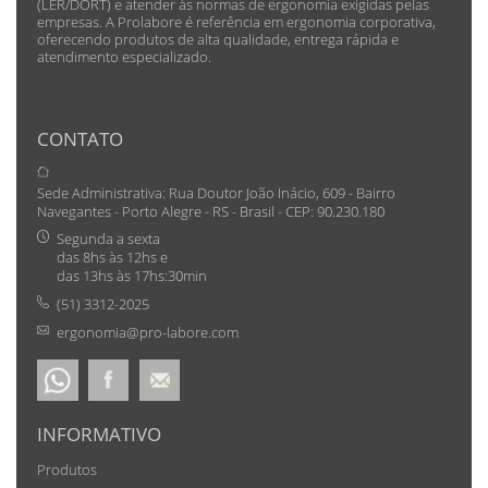
(LER/DORT) e atender às normas de ergonomia exigidas pelas
empresas. A Prolabore é referência em ergonomia corporativa,
oferecendo produtos de alta qualidade, entrega rápida e
atendimento especializado.
CONTATO
Sede Administrativa: Rua Doutor João Inácio, 609 - Bairro
Navegantes - Porto Alegre - RS - Brasil - CEP: 90.230.180
Segunda a sexta
das 8hs às 12hs e
das 13hs às 17hs:30min
(51) 3312-2025
ergonomia@pro-labore.com
INFORMATIVO
Produtos